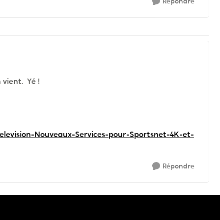
Répondre
vient. Yé !
elevision-Nouveaux-Services-pour-Sportsnet-4K-et-
Répondre