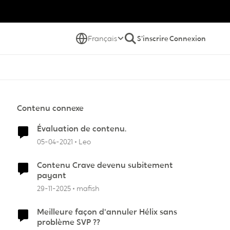
Français
S'inscrire
Connexion
Contenu connexe
Évaluation de contenu.
05-04-2021
Leo
Contenu Crave devenu subitement
payant
29-11-2025
mafish
Meilleure façon d'annuler Hélix sans
problème SVP ??