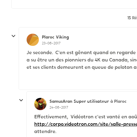
15 R
Plaroc
Viking
23-06-2017
Je seconde. C'en est gênant quand on regarde c
a su être un des pionniers du 4K au Canada, si
et ses clients demeurent en queue de peloton 
SamusAran
à Plaroc
Super utilisateur
24-06-2017
Effectivement, Vidéotron c'est vanté en août
http://corpo.videotron.com/site/salle-pr
attendre.