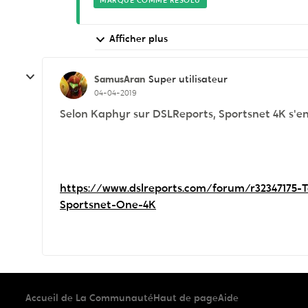
MARQUÉ COMME RÉSOLU
Afficher plus
SamusAran
Super utilisateur
04-04-2019
Selon Kaphyr sur DSLReports, Sportsnet 4K s'en 
https://www.dslreports.com/forum/r32347175-T
Sportsnet-One-4K
Accueil de La Communauté
Haut de page
Aide