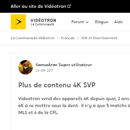
Aller au site de Vidéotron
Passer au contenu
Forum
Blogue
Aide
La Communauté Vidéotron
Français
Télé et Divertissement
Discussion de forum
SamusAran
Super utilisateur
23-06-2017
Plus de contenu 4K SVP
Videotron vend des appareils 4K depuis quoi, 2 
4K à se mettre sous la dent. Il n'y a que 5 matchs d
MLS et 4 de la CFL.