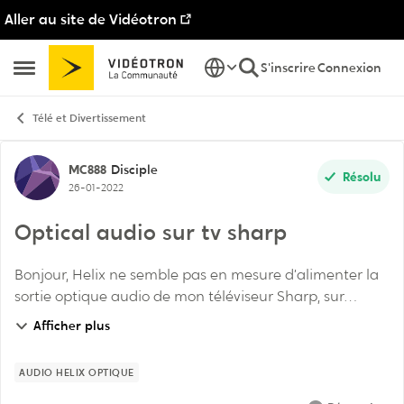
Aller au site de Vidéotron
Passer au contenu
S'inscrire
Connexion
Ouvrir Menu Latéral
Télé et Divertissement
Discussion de forum
MC888
Disciple
Résolu
26-01-2022
Optical audio sur tv sharp
Bonjour, Helix ne semble pas en mesure d’alimenter la
sortie optique audio de mon téléviseur Sharp, sur
laquelle j’ai des écouteurs Aventree connectés. Ça
Afficher plus
marche pourtant très bien avec mon appletv ...
AUDIO HELIX OPTIQUE