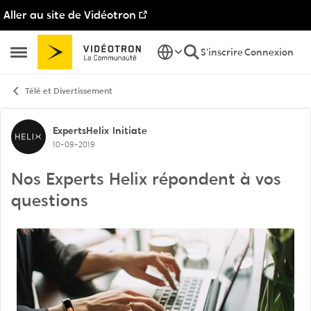
Aller au site de Vidéotron
Passer au contenu
S'inscrire
Connexion
Ouvrir Menu Latéral
Télé et Divertissement
Discussion de forum
ExpertsHelix
Initiate
10-09-2019
Nos Experts Helix répondent à vos
questions