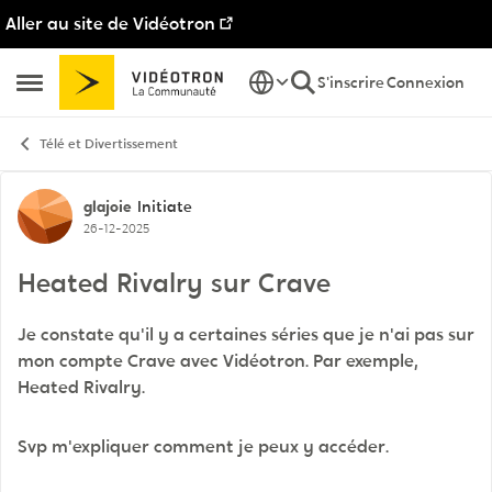
Aller au site de Vidéotron
Passer au contenu
S'inscrire
Connexion
Ouvrir Menu Latéral
Télé et Divertissement
Discussion de forum
glajoie
Initiate
26-12-2025
Heated Rivalry sur Crave
Je constate qu'il y a certaines séries que je n'ai pas sur
mon compte Crave avec Vidéotron. Par exemple,
Heated Rivalry.
Svp m'expliquer comment je peux y accéder.