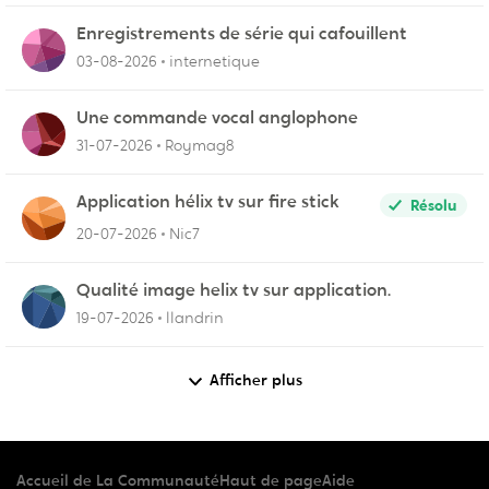
Enregistrements de série qui cafouillent
03-08-2026
internetique
Une commande vocal anglophone
31-07-2026
Roymag8
Application hélix tv sur fire stick
Résolu
20-07-2026
Nic7
Qualité image helix tv sur application.
19-07-2026
llandrin
Afficher plus
Accueil de La Communauté
Haut de page
Aide