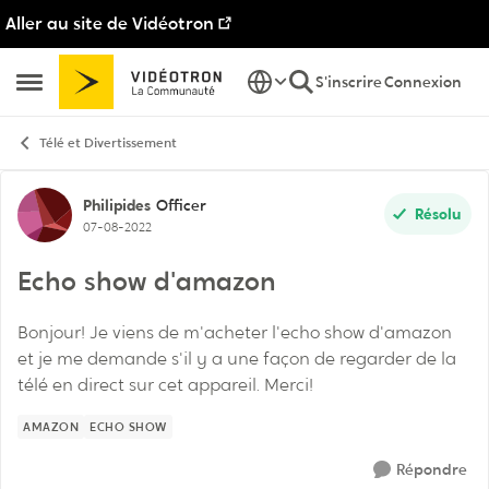
Aller au site de Vidéotron
Passer au contenu
S'inscrire
Connexion
Ouvrir Menu Latéral
Télé et Divertissement
Discussion de forum
Philipides
Officer
Résolu
07-08-2022
Echo show d'amazon
Bonjour! Je viens de m'acheter l'echo show d'amazon
et je me demande s'il y a une façon de regarder de la
télé en direct sur cet appareil. Merci!
AMAZON
ECHO SHOW
Répondre