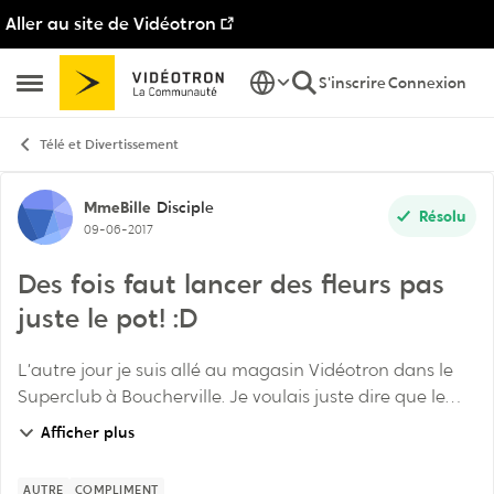
Aller au site de Vidéotron
Passer au contenu
S'inscrire
Connexion
Ouvrir Menu Latéral
Télé et Divertissement
Discussion de forum
MmeBille
Disciple
Résolu
09-06-2017
Des fois faut lancer des fleurs pas
juste le pot! :D
L’autre jour je suis allé au magasin Vidéotron dans le
Superclub à Boucherville. Je voulais juste dire que le
gars qui m’a servi était vraiment cool. Moi qui est
Afficher plus
visuelle, ca m’a vraiment aidé à choi...
AUTRE
COMPLIMENT