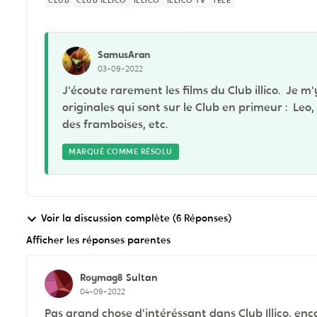
CLUB
CLUB ILLICO
ILLICO
ILLICO TV
TÉLÉ
SamusAran
03-09-2022
J'écoute rarement les films du Club illico. Je m
originales qui sont sur le Club en primeur : Le
des framboises, etc.
MARQUÉ COMME RÉSOLU
Voir la discussion complète (6 Réponses)
Afficher les réponses parentes
Roymag8
Sultan
04-09-2022
Pas grand chose d'intéréssant dans Club Illico, en