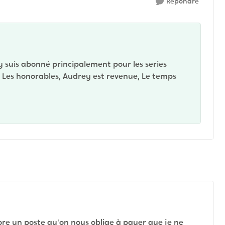
Répondre
'y suis abonné principalement pour les series
o, Les honorables, Audrey est revenue, Le temps
core un poste qu'on nous oblige à payer que je ne