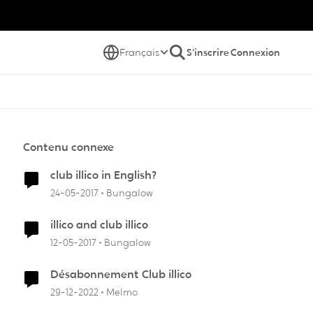
Français
S'inscrire
Connexion
Contenu connexe
club illico in English?
24-05-2017
Bungalow
illico and club illico
12-05-2017
Bungalow
Désabonnement Club illico
29-12-2022
Melmo