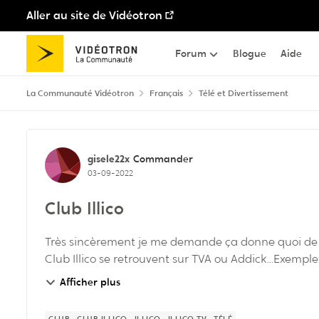
Aller au site de Vidéotron
Passer au contenu
Forum
Blogue
Aide
La Communauté Vidéotron
Français
Télé et Divertissement
Discussion de forum
gisele22x
Commander
03-09-2022
Club Illico
Très sincèrement je me demande ça donne quoi de p
Club Illico se retrouvent sur TVA ou Addick...Exemple: 
Afficher plus