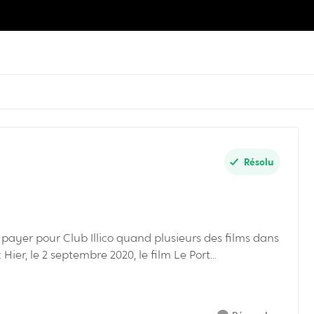
Résolu
ayer pour Club Illico quand plusieurs des films dans
Hier, le 2 septembre 2020, le film Le Port...