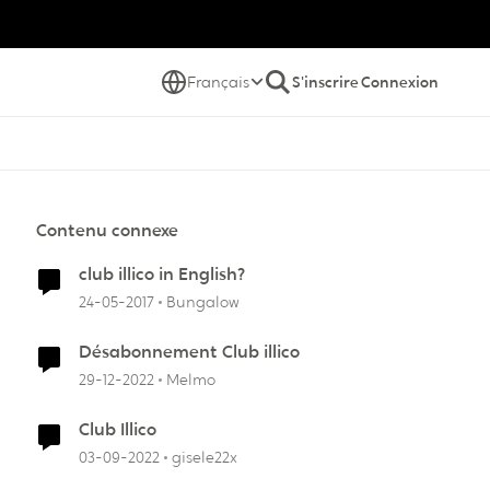
Français
S'inscrire
Connexion
Contenu connexe
club illico in English?
24-05-2017
Bungalow
Désabonnement Club illico
29-12-2022
Melmo
Club Illico
03-09-2022
gisele22x