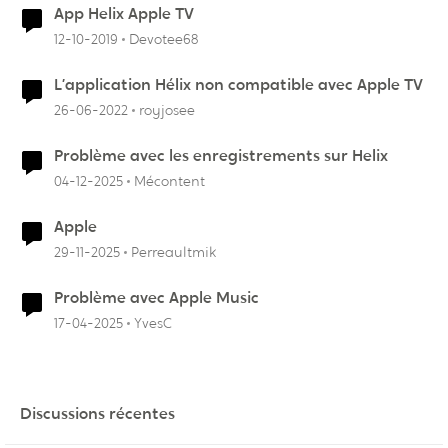
App Helix Apple TV
12-10-2019
Devotee68
L’application Hélix non compatible avec Apple TV
26-06-2022
royjosee
Problème avec les enregistrements sur Helix
04-12-2025
Mécontent
Apple
29-11-2025
Perreaultmik
Problème avec Apple Music
17-04-2025
YvesC
Discussions récentes