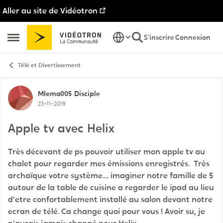
Aller au site de Vidéotron
Passer au contenu
S'inscrire
Connexion
Ouvrir Menu Latéral
Télé et Divertissement
Discussion de forum
Mlema005
Disciple
23-11-2019
Apple tv avec Helix
Très décevant de ps pouvoir utiliser mon apple tv au
chalet pour regarder mes émissions enregistrés. Très
archaïque votre système.... imaginer notre famille de 5
autour de la table de cuisine a regarder le ipad au lieu
d'etre confortablement installé au salon devant notre
ecran de télé. Ca change quoi pour vous ! Avoir su, je