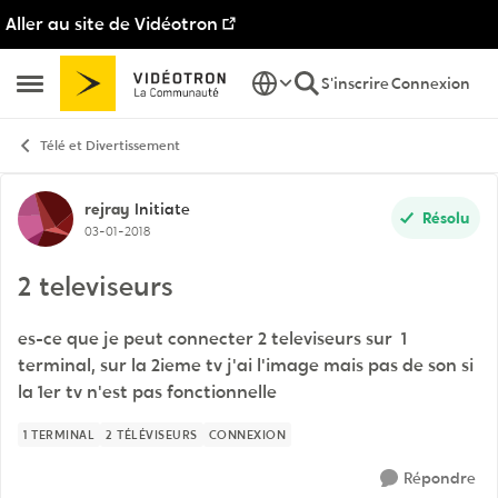
Aller au site de Vidéotron
Passer au contenu
S'inscrire
Connexion
Ouvrir Menu Latéral
Télé et Divertissement
Discussion de forum
rejray
Initiate
Résolu
03-01-2018
2 televiseurs
es-ce que je peut connecter 2 televiseurs sur 1
terminal, sur la 2ieme tv j'ai l'image mais pas de son si
la 1er tv n'est pas fonctionnelle
1 TERMINAL
2 TÉLÉVISEURS
CONNEXION
Répondre