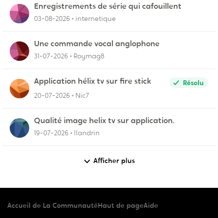
Enregistrements de série qui cafouillent
03-08-2026
internetique
Une commande vocal anglophone
31-07-2026
Roymag8
Application hélix tv sur fire stick
Résolu
20-07-2026
Nic7
Qualité image helix tv sur application.
19-07-2026
llandrin
Afficher plus
Accueil de La Communauté
Haut de page
Aide