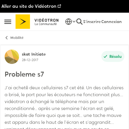
Aller au site de Vidéotron
Passer au contenu
S'inscrire
Connexion
Ouvrir Menu Latéral
Mobilité
Discussion de forum
skat
Initiate
Résolu
28-12-2017
Probleme s7
J'ai achetê deux cellulaires s7 cet été. Un des cellulaires
a brisé, le port pour les écouteurs ne fonctionnait plus....
vidéotron a échangé le téléphone mais par un
reconditionné... après une semaine l'écran est gelé,
impossible de faire quoi que se soit... une tache mauve
est apparu dans le haut de l'écran et s'aggrandit....