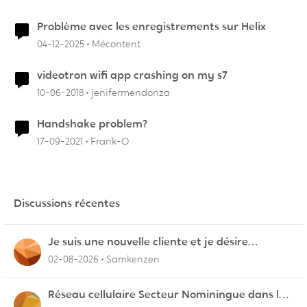
Problème avec les enregistrements sur Helix
04-12-2025
Mécontent
videotron wifi app crashing on my s7
10-06-2018
jenifermendonza
Handshake problem?
17-09-2021
Frank-O
Discussions récentes
Je suis une nouvelle cliente et je désire
connecter mon appareil sur videotron
02-08-2026
Samkenzen
Réseau cellulaire Secteur Nominingue dans les