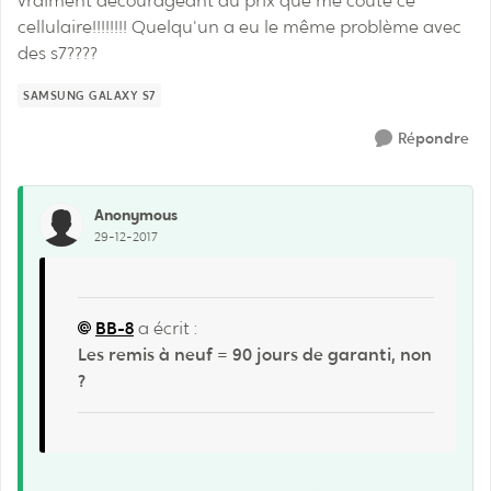
vraiment décourageant au prix que me coute ce
cellulaire!!!!!!!! Quelqu'un a eu le même problème avec
des s7????
SAMSUNG GALAXY S7
Répondre
Anonymous
29-12-2017
BB-8
a écrit :
Les remis à neuf = 90 jours de garanti, non
?