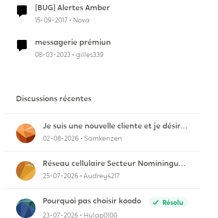
[BUG] Alertes Amber
r
15-09-2017
Nova
messagerie prémiun
08-03-2023
gilles339
Discussions récentes
Je suis une nouvelle cliente et je désire
connecter mon appareil sur videotron
02-08-2026
Samkenzen
Réseau cellulaire Secteur Nominingue
dans les Hautes-Laurentides instable
25-07-2026
Audrey4217
Pourquoi pas choisir koodo
Résolu
23-07-2026
Hulap0100