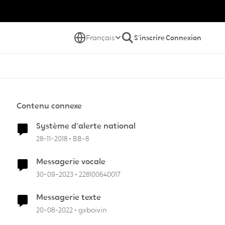
Français
S'inscrire
Connexion
Contenu connexe
Système d'alerte national
28-11-2018
BB-8
Messagerie vocale
30-09-2023
228100640017
Messagerie texte
20-08-2022
gxboivin