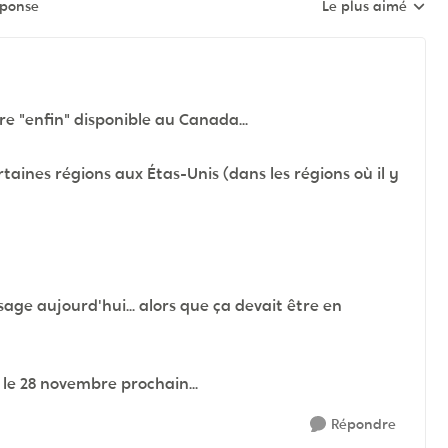
éponse
Le plus aimé
Réponses triées pa
ire "enfin" disponible au Canada...
aines régions aux Étas-Unis (dans les régions où il y
ge aujourd'hui... alors que ça devait être en
u le 28 novembre prochain...
Répondre