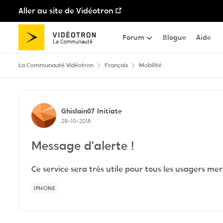
Aller au site de Vidéotron
Passer au contenu
Forum
Blogue
Aide
La Communauté Vidéotron
Français
Mobilité
Discussion de forum
Ghislain07
Initiate
29-10-2018
Message d’alerte !
Ce service sera très utile pour tous les usagers me
IPHONE