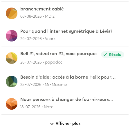
branchement cablé
03-08-2026
MD12
Pour quand l'internet symétrique à Lévis?
29-07-2026
Voork
Bell #1, videotron #2, voici pourquoi
Résolu
26-07-2026
papadoc
Besoin d'aide : accès à la borne Helix pour
vérifier l'UPnP NAT Black Ops 2
25-07-2026
Mr-Maxime
Nous pensons à changer de fournisseurs…
18-07-2026
Natz
Afficher plus