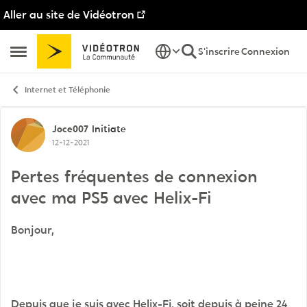
Aller au site de Vidéotron
Passer au contenu
S'inscrire
Connexion
Ouvrir Menu Latéral
Internet et Téléphonie
Discussion de forum
Joce007
Initiate
12-12-2021
Pertes fréquentes de connexion
avec ma PS5 avec Helix-Fi
Bonjour,
Depuis que je suis avec Helix-Fi, soit depuis à peine 24