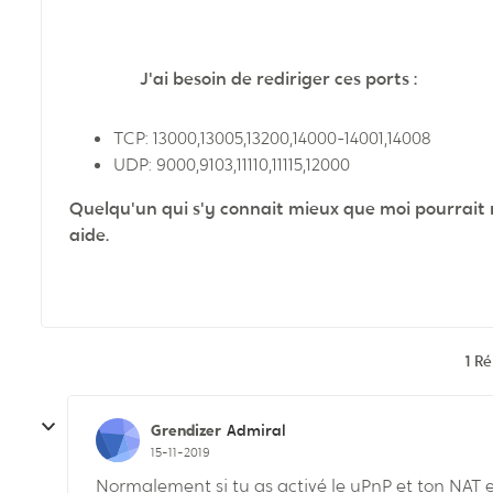
J'ai besoin de rediriger ces ports :
TCP: 13000,13005,13200,14000-14001,14008
UDP: 9000,9103,11110,11115,12000
Quelqu'un qui s'y connait mieux que moi pourrait m'
aide.
1 R
Grendizer
Admiral
15-11-2019
Normalement si tu as activé le uPnP et ton NAT e