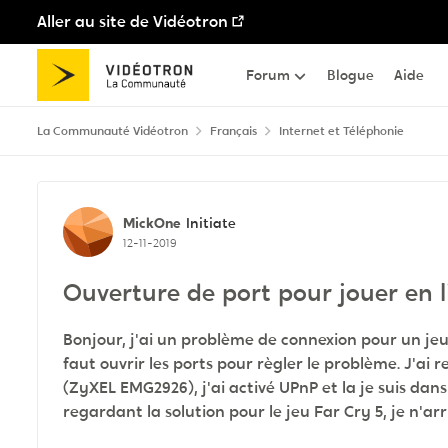
Aller au site de Vidéotron
Passer au contenu
Forum
Blogue
Aide
La Communauté Vidéotron
Français
Internet et Téléphonie
Discussion de forum
MickOne
Initiate
12-11-2019
Ouverture de port pour jouer en 
Bonjour, j'ai un problème de connexion pour un jeu 
faut ouvrir les ports pour règler le problème. J'ai
(ZyXEL EMG2926), j'ai activé UPnP et la je suis dans
regardant la solution pour le jeu Far Cry 5, je n'a