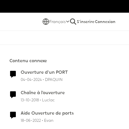
Français
S'inscrire
Connexion
Contenu connexe
Ouverture d'un PORT
04-04-2024
DPAQUIN
Chaîne à l’ouverture
13-10-2018
Luclac
Aide Ouverture de ports
18-06-2022
Evan