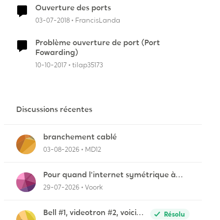
Ouverture des ports
03-07-2018
FrancisLanda
Problème ouverture de port (Port
Fowarding)
10-10-2017
tilap35173
Discussions récentes
branchement cablé
03-08-2026
MD12
r
Pour quand l'internet symétrique à
Lévis?
29-07-2026
Voork
Bell #1, videotron #2, voici
Résolu