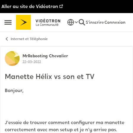
Aller au site de Vidéotron
Passer au contenu
S'inscrire
Connexion
Ouvrir Menu Latéral
Internet et Téléphonie
Discussion de forum
MrRebooting
Chevalier
22-03-2022
Manette Hélix vs son et TV
Bonjour,
J'essaie de trouver comment configurer ma manette
correctement avec mon setup et je n'y arrive pas.