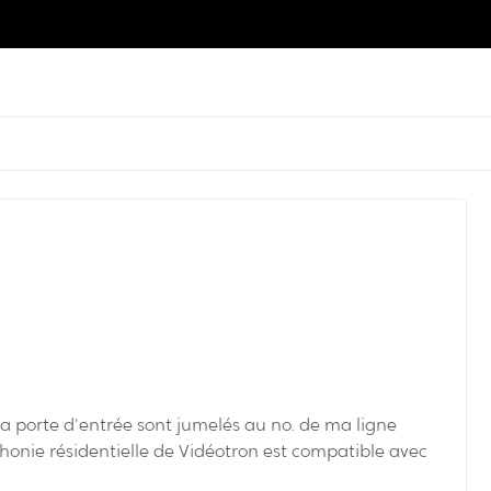
 la porte d'entrée sont jumelés au no. de ma ligne
éphonie résidentielle de Vidéotron est compatible avec