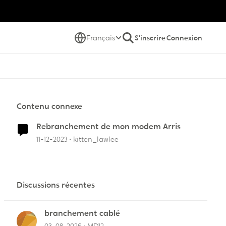
Français
S'inscrire
Connexion
Contenu connexe
Rebranchement de mon modem Arris
11-12-2023
kitten_lawlee
Discussions récentes
branchement cablé