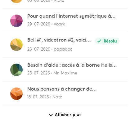
03-08-2026
MD12
Pour quand l'internet symétrique à
Lévis?
29-07-2026
Voork
r
Bell #1, videotron #2, voici
Résolu
pourquoi
26-07-2026
papadoc
Besoin d'aide : accès à la borne Helix
pour vérifier l'UPnP NAT Black Ops 2
25-07-2026
Mr-Maxime
Nous pensons à changer de
fournisseurs…
18-07-2026
Natz
Afficher plus