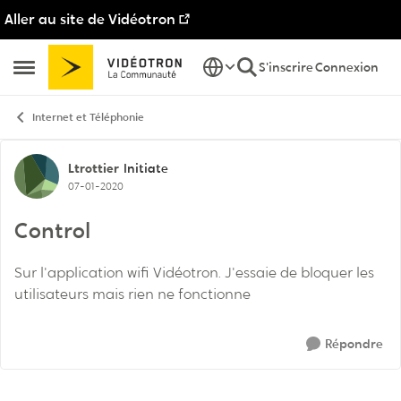
Aller au site de Vidéotron
Passer au contenu
S'inscrire
Connexion
Ouvrir Menu Latéral
Internet et Téléphonie
Discussion de forum
Ltrottier
Initiate
07-01-2020
Control
Sur l'application wifi Vidéotron. J'essaie de bloquer les
utilisateurs mais rien ne fonctionne
Répondre