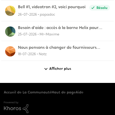
Bell #1, videotron #2, voici pourquoi
Résolu
26-07-2026
papadoc
Besoin d'aide : accès à la borne Helix pour
vérifier l'UPnP NAT Black Ops 2
25-07-2026
Mr-Maxime
Nous pensons à changer de fournisseurs…
18-07-2026
Natz
Afficher plus
Accueil de La Communauté
Haut de page
Aide