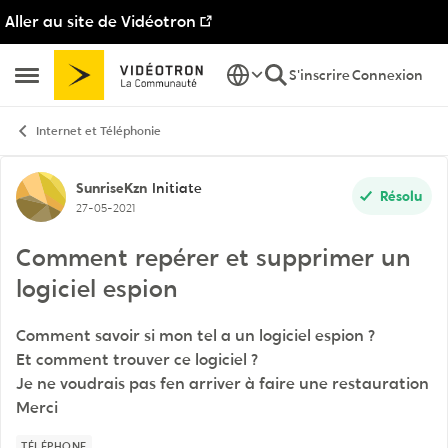
Aller au site de Vidéotron
Passer au contenu
S'inscrire
Connexion
Ouvrir Menu Latéral
Internet et Téléphonie
Discussion de forum
SunriseKzn
Initiate
Résolu
27-05-2021
Comment repérer et supprimer un
logiciel espion
Comment savoir si mon tel a un logiciel espion ?
Et comment trouver ce logiciel ?
Je ne voudrais pas fen arriver à faire une restauration
Merci
TÉLÉPHONE