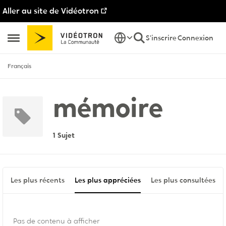
Aller au site de Vidéotron
Passer au contenu
S'inscrire
Connexion
Ouvrir Menu Latéral
Français
mémoire
1 Sujet
Les plus récents
Les plus appréciées
Les plus consultées
Pas de contenu à afficher