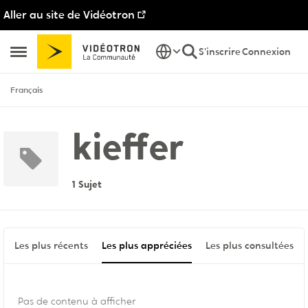
Aller au site de Vidéotron
Passer au contenu
S'inscrire
Connexion
Ouvrir Menu Latéral
Français
kieffer
1 Sujet
Les plus récents
Les plus appréciées
Les plus consultées
Pas de contenu à afficher