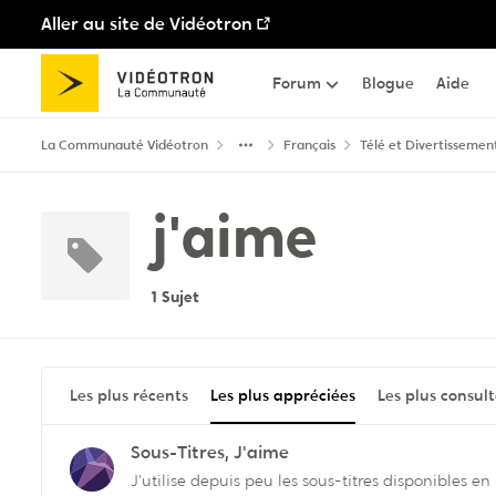
Aller au site de Vidéotron
Passer au contenu
Forum
Blogue
Aide
La Communauté Vidéotron
Français
Télé et Divertissemen
j'aime
1 Sujet
Les plus récents
Les plus appréciées
Les plus consul
Sous-Titres, J'aime
J'utilise depuis peu les sous-titres disponibles e