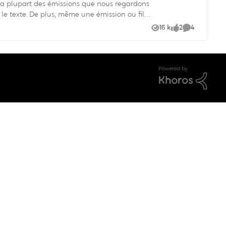
 La plupart des émissions que nous regardons
 le texte. De plus, même une émission ou film
16 k
2
4
Vues
likes
Commentair
utefois, vous avez l'autre modèle ( plus
 si vous regardez un film d'horreur...