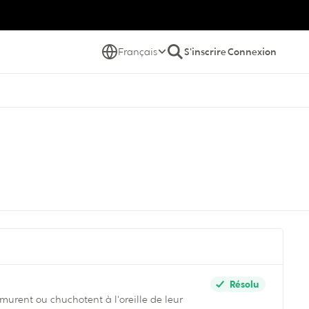
Français
S'inscrire
Connexion
Résolu
rmurent ou chuchotent à l'oreille de leur