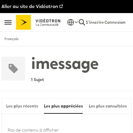
Aller au site de Vidéotron
Passer au contenu
S'inscrire
Connexion
Ouvrir Menu Latéral
Français
imessage
1 Sujet
Les plus récents
Les plus appréciées
Les plus consultées
Pas de contenu à afficher