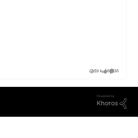
59 k
6
36
Vues
likes
Commentaire