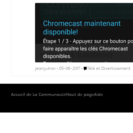
Endroit Télé et Divertisse
jeanjutron
05-06-2017
Télé et Divertissement
Accueil de La Communauté
Haut de page
Aide