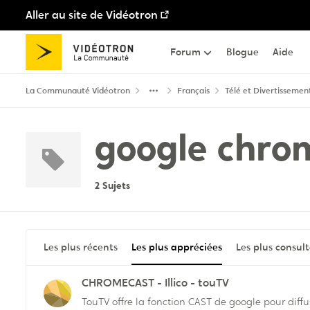
Aller au site de Vidéotron
Passer au contenu
Forum
Blogue
Aide
La Communauté Vidéotron
Français
Télé et Divertissemen
google chro
2 Sujets
Les plus récents
Les plus appréciées
Les plus consul
CHROMECAST - Illico - touTV
TouTV offre la fonction CAST de google pour dif