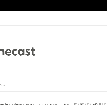
t
mecast
tées
fuser le contenu d'une app mobile sur un écran. POURQUOI PAS ILLI