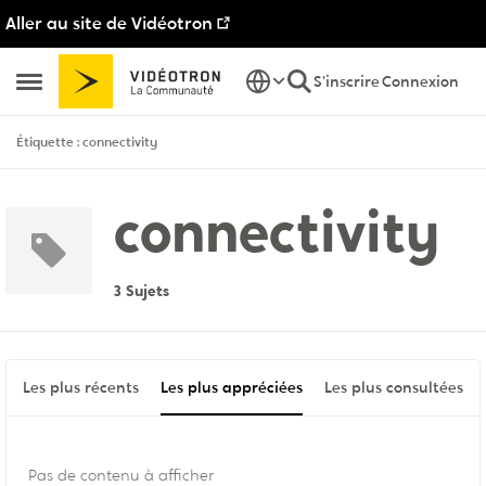
Aller au site de Vidéotron
Passer au contenu
S'inscrire
Connexion
Ouvrir Menu Latéral
Étiquette : connectivity
connectivity
3 Sujets
Les plus récents
Les plus appréciées
Les plus consultées
Pas de contenu à afficher