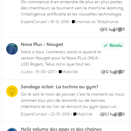
On commence à en entendre de plus en plus parler,
des chercheurs se tournent vers le machine learning,
l’intelligence artificielle et les nouvelles technologies
afin de détecter, prévenir et même guérir les
Endroit Internet et Téléphonie
ExpertConseil
18-12-2018
Internet et Téléphonie
problèmes de santé mentale. Aux États-Unis, des
13 k
3
11
Vues
likes
Comme
chercheurs se sont penchés sur Facebook comme
source de dépistage de la dépression. Il semble en
Nova Plus - Nougat
effet qu’on pourrait même détecter, avec une assez
Résolu
bonne précision, les cas de dépression simplement
Salut a tous J'aimerais savoir a quand la
en analysant les publications et les comportements
version Nougat pour le Nova PLus (MLA-
sur la plateforme. 1 Plus prêt de chez nous, des start-
L03) Rogers, Telus ainsi que tout les
ups comme Mr Young, développent des applications
autres providers au Canada sont sur
Endroit Mobilité
icutzo
15-09-2017
Mobilité
12 k
1
7
Vues
like
Comme
à l’aide de chatbot qui cherchent à : « … aider les
Nougat depuis fort longtemps, qu'est-ce
utilisateurs à gérer leurs angoisses quotidiennes et à
qu'ils attendent au juste ? Merci.
Sondage éclair: La techno au gym?
trouver des pistes de solution. » Comment ça
Christian.
fonctionne ? Il suffit de parler au robot
On le sait le mois de janvier, c'est le moment où nous
conversationnel comme si c’était un ami mais sans
sommes tous pris de remords ou de bonnes
crainte d’un jugement extérieur. Un des principaux
intentions et où l'on se réinscrit au gym (pour un
problèmes pour diagnostiquer l’angoisse et les
temps au moins). Je suis curieux de savoir: Avez-vous
Endroit Mobilité
ExpertConseil
23-01-2019
Mobilité
5,1 k
1
3
Vues
like
Comme
troubles anxieux c’est encore les stigmates que les
des indispensables technologiques pour la remise en
gens cultivent autour de ce genre de maladie. 2 Pour
forme? Applications, objets connectés, "Wearables",
Helix volume des apps vs des chaines
le traitement de la dépression et de troubles