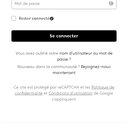
Rester connecté
Se connecter
Vous avez oublié votre
nom d'utilisateur ou mot de
passe ?
Nouveau dans la communauté ?
Rejoignez-nous
maintenant
Ce site est protégé par reCAPTCHA et les
Politique de
confidentialité
et
Conditions d'utilisation
de Google
s'appliquent.