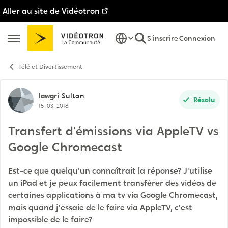
Aller au site de Vidéotron
Passer au contenu
S'inscrire
Connexion
Ouvrir Menu Latéral
Télé et Divertissement
Discussion de forum
lawgri
Sultan
Résolu
15-03-2018
Transfert d'émissions via AppleTV vs
Google Chromecast
Est-ce que quelqu'un connaîtrait la réponse? J'utilise
un iPad et je peux facilement transférer des vidéos de
certaines applications à ma tv via Google Chromecast,
mais quand j'essaie de le faire via AppleTV, c'est
impossible de le faire?