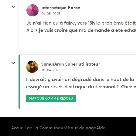
internetique
Baron
01-05-2025
Je n'ai rien eu à faire, vers 18h le problème était
Alors je vais croire que ma demande a été exhau
SamusAran
Super utilisateur
30-04-2025
Il devrait y avoir un dégradé dans le haut de la 
essayé un reset électrique du terminal ? Chez 
MARQUÉ COMME RÉSOLU
Accueil de La Communauté
Haut de page
Aide