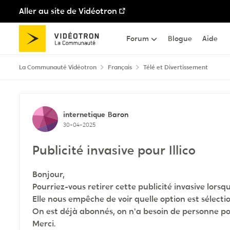
Aller au site de Vidéotron
Passer au contenu
Forum
Blogue
Aide
La Communauté Vidéotron
Français
Télé et Divertissement
Discussion de forum
internetique
Baron
30-04-2025
Publicité invasive pour Illico
Bonjour,
Pourriez-vous retirer cette publicité invasive lors
Elle nous empêche de voir quelle option est sélecti
On est déjà abonnés, on n'a besoin de personne po
Merci.