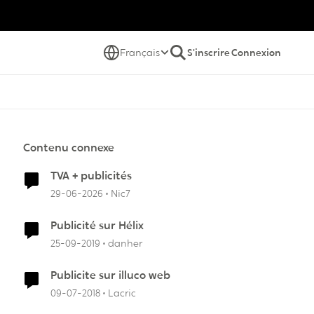
Français
S'inscrire
Connexion
Contenu connexe
TVA + publicités
29-06-2026
Nic7
Publicité sur Hélix
25-09-2019
danher
Publicite sur illuco web
09-07-2018
Lacric