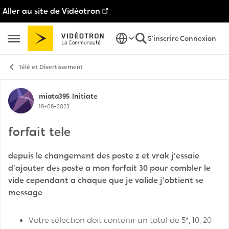
Aller au site de Vidéotron
Passer au contenu
S'inscrire
Connexion
Ouvrir Menu Latéral
Télé et Divertissement
Discussion de forum
miata395
Initiate
18-08-2023
forfait tele
depuis le changement des poste z et vrak j'essaie
d'ajouter des poste a mon forfait 30 pour combler le
vide cependant a chaque que je valide j'obtient se
message
Votre sélection doit contenir un total de 5*, 10, 20