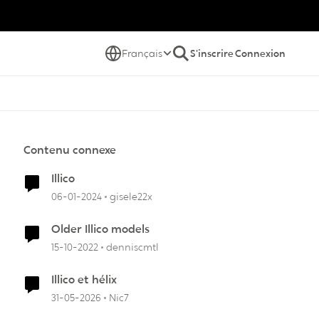
Français
S'inscrire
Connexion
Contenu connexe
Illico
06-01-2024
gisele22x
Older Illico models
15-10-2022
denniscmtl
Illico et hélix
31-05-2026
Nic7