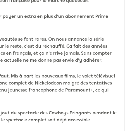
sion française pour le marché québécois.
voir payer un extra en plus d'un abonnement Prime
veautés se font rares. On nous annonce la série
 le reste, c'est du réchauffé. Ça fait des années
s en français, et ça n'arrive jamais. Sans compter
fre actuelle ne me donne pas envie d'y adhérer.
ut. Mis à part les nouveaux films, le volet télévisuel
hone complet de Nickelodeon malgré des tentatives
ontenu jeunesse francophone de Paramount+, ce qui
'ajout du spectacle des Cowboys Fringants pendant le
e le spectacle complet soit déjà accessible