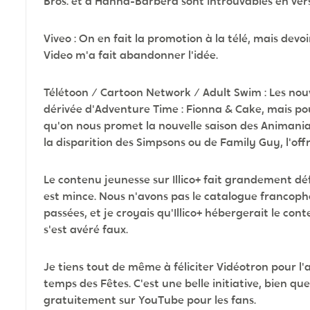
Bros. et d'Hanna-Barbera sont introuvables en ver
Viveo : On en fait la promotion à la télé, mais de
Video m'a fait abandonner l'idée.
Télétoon / Cartoon Network / Adult Swim : Les nou
dérivée d'Adventure Time : Fionna & Cake, mais pour
qu'on nous promet la nouvelle saison des Animaniac
la disparition des Simpsons ou de Family Guy, l'of
Le contenu jeunesse sur Illico+ fait grandement défa
est mince. Nous n'avons pas le catalogue francop
passées, et je croyais qu'Illico+ hébergerait le c
s'est avéré faux.
Je tiens tout de même à féliciter Vidéotron pour l
temps des Fêtes. C'est une belle initiative, bien qu
gratuitement sur YouTube pour les fans.