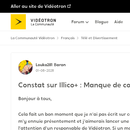
Aller au site de Vidéotron
Passer au contenu
Forum
Blogue
Aide
La Communauté Vidéotron
Français
Télé et Divertissement
Discussion de forum
Louka281
Baron
01-06-2026
Constat sur Illico+ : Manque de 
Bonjour à tous,
Cela fait un bon moment que je n'ai pas écrit sur ce
m'y ennuie présentement et j'aimerais lancer une d
l'attention d'un responsable de Vidéotron. Si un m