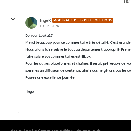
1 R
IngeR
MODÉRATEUR - EXPERT SOLUTIONS
03-06-2026
Bonjour Louka281!
Merci beaucoup pour ce commentaire très détaillé. C'est grand
Nous allons faire suivre le tout au département approprié. Prene
faire suivre vos commentaires est Illico+.
Pour les autres plateformes et chaînes, il serait préférable de vou
sommes un diffuseur de contenus, ainsi nous ne gérons pas les co
Passez une excellente journée!
-Inge
Accueil de La Communauté
Haut de page
Aide