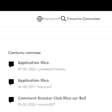
Français
S'inscrire
Connexion
Contenu connexe
Application Illico
16-06-2022
joseetaschereau
Application Illico
16-08-2017
francois1
Comment Ecouter Club Illico sur Bell
15-05-2020
rmorin007