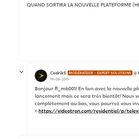
QUAND SORTIRA LA NOUVELLE PLATEFORME (HELIX
CedrikS
à 
MODÉRATEUR - EXPERT SOLUTIONS
19-08-2019
Bonjour fl_mb001! En lien avec la nouvelle p
lancement mais ce sera très bientôt! Nous vou
complètement au bas, vous pourrez vous inscr
<
https://videotron.com/residentiel/p/televi