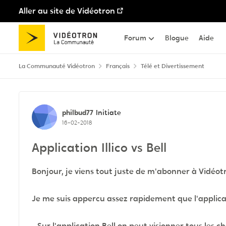
Aller au site de Vidéotron
Passer au contenu
Forum
Blogue
Aide
La Communauté Vidéotron
Français
Télé et Divertissement
Discussion de forum
philbud77
Initiate
16-02-2018
Application Illico vs Bell
Bonjour, je viens tout juste de m'abonner à Vidéotr
Je me suis appercu assez rapidement que l'application
- Sur l'application Bell on peut visionner tous les c