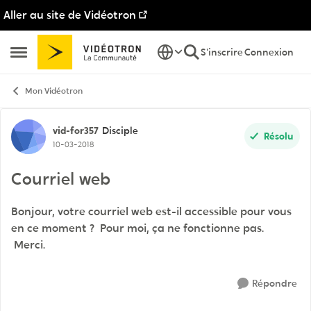
Aller au site de Vidéotron
Passer au contenu
S'inscrire
Connexion
Ouvrir Menu Latéral
Mon Vidéotron
Discussion de forum
vid-for357
Disciple
Résolu
10-03-2018
Courriel web
Bonjour, votre courriel web est-il accessible pour vous
en ce moment ? Pour moi, ça ne fonctionne pas.
Merci.
Répondre